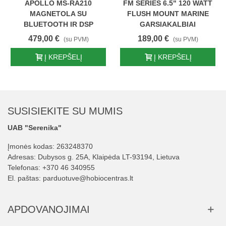
APOLLO MS-RA210
FM SERIES 6.5" 120 WATT
MAGNETOLA SU
FLUSH MOUNT MARINE
BLUETOOTH IR DSP
GARSIAKALBIAI
479,00 €
189,00 €
(su PVM)
(su PVM)
Į KREPŠELĮ
Į KREPŠELĮ
SUSISIEKITE SU MUMIS
UAB "Serenika"
Įmonės kodas: 263248370
Adresas: Dubysos g. 25A, Klaipėda LT-93194, Lietuva
Telefonas:
+370 46 340955
El. paštas:
parduotuve@hobiocentras.lt
APDOVANOJIMAI