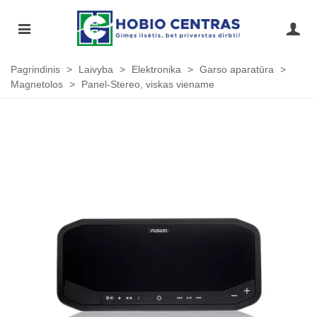
Pagrindinis
>
Laivyba
>
Elektronika
>
Garso aparatūra
>
Magnetolos
>
Panel-Stereo, viskas viename