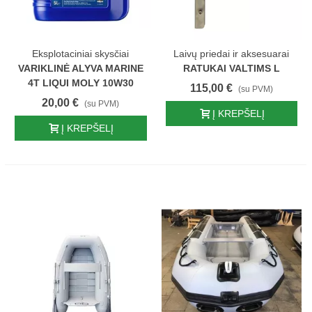
Eksplotaciniai skysčiai
Laivų priedai ir aksesuarai
VARIKLINĖ ALYVA MARINE
RATUKAI VALTIMS L
4T LIQUI MOLY 10W30
115,00 €
(su PVM)
20,00 €
(su PVM)
Į KREPŠELĮ
Į KREPŠELĮ