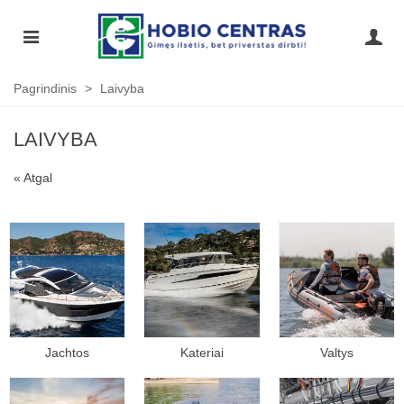
Pagrindinis
>
Laivyba
LAIVYBA
« Atgal
Jachtos
Kateriai
Valtys