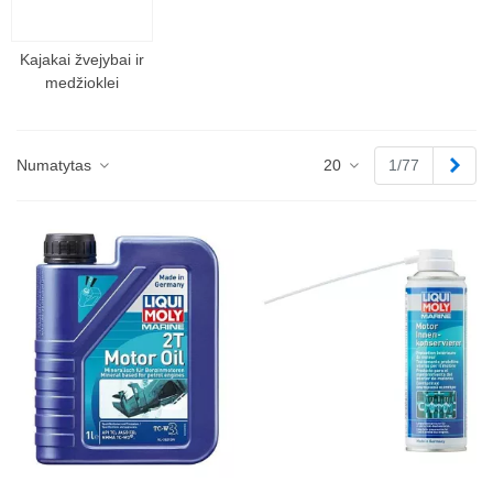
Kajakai žvejybai ir
medžioklei
Tęst
Numatytas
20
1/77