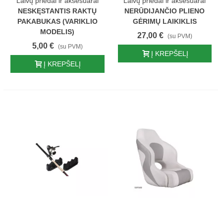
Laivų priedai ir aksesuarai
Laivų priedai ir aksesuarai
NESKĘSTANTIS RAKTŲ
NERŪDIJANČIO PLIENO
PAKABUKAS (VARIKLIO
GĖRIMŲ LAIKIKLIS
MODELIS)
27,00 €
(su PVM)
5,00 €
(su PVM)
Į KREPŠELĮ
Į KREPŠELĮ