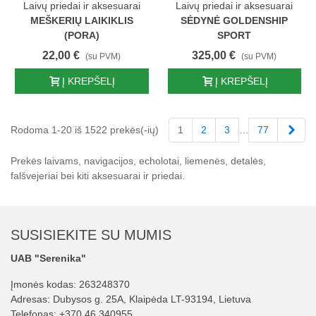
Laivų priedai ir aksesuarai
Laivų priedai ir aksesuarai
MEŠKERIŲ LAIKIKLIS
SĖDYNĖ GOLDENSHIP
(PORA)
SPORT
22,00 €
325,00 €
(su PVM)
(su PVM)
Į KREPŠELĮ
Į KREPŠELĮ
Tęst
Rodoma 1-20 iš 1522 prekės(-ių)
1
2
3
…
77
Prekės laivams, navigacijos, echolotai, liemenės, detalės,
falšvejeriai bei kiti aksesuarai ir priedai.
SUSISIEKITE SU MUMIS
UAB "Serenika"
Įmonės kodas: 263248370
Adresas: Dubysos g. 25A, Klaipėda LT-93194, Lietuva
Telefonas:
+370 46 340955