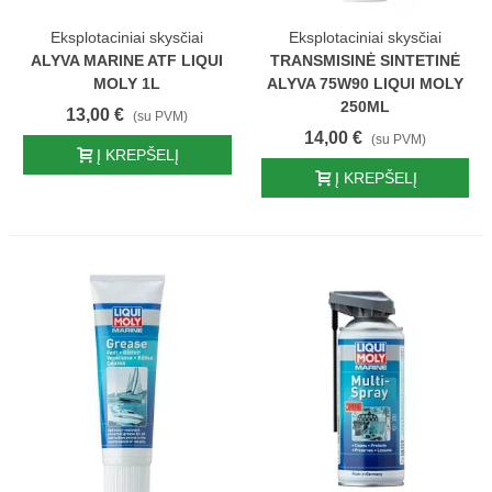
Eksplotaciniai skysčiai
Eksplotaciniai skysčiai
ALYVA MARINE ATF LIQUI
TRANSMISINĖ SINTETINĖ
MOLY 1L
ALYVA 75W90 LIQUI MOLY
250ML
13,00 €
(su PVM)
14,00 €
(su PVM)
Į KREPŠELĮ
Į KREPŠELĮ