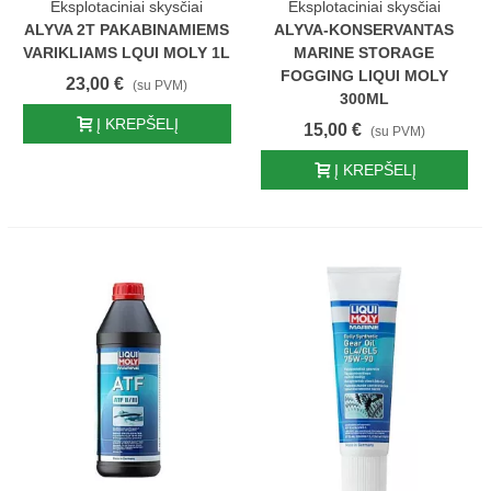
Eksplotaciniai skysčiai
Eksplotaciniai skysčiai
ALYVA 2T PAKABINAMIEMS
ALYVA-KONSERVANTAS
VARIKLIAMS LQUI MOLY 1L
MARINE STORAGE
FOGGING LIQUI MOLY
23,00 €
(su PVM)
300ML
Į KREPŠELĮ
15,00 €
(su PVM)
Į KREPŠELĮ