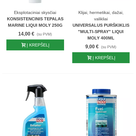
Eksplotaciniai skysčiai
Klijai, hermetikai, dažai,
KONSISTENCINIS TEPALAS
valikliai
MARINE LIQUI MOLY 250G
UNIVERSALUS PURŠKIKLIS
"MULTI-SPRAY" LIQUI
14,00 €
(su PVM)
MOLY 400ML
Į KREPŠELĮ
9,00 €
(su PVM)
Į KREPŠELĮ