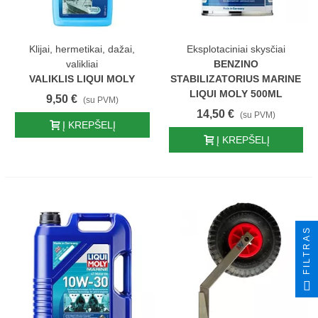
Klijai, hermetikai, dažai,
Eksplotaciniai skysčiai
valikliai
BENZINO
VALIKLIS LIQUI MOLY
STABILIZATORIUS MARINE
LIQUI MOLY 500ML
9,50 €
(su PVM)
14,50 €
(su PVM)
Į KREPŠELĮ
Į KREPŠELĮ
FILTRAS