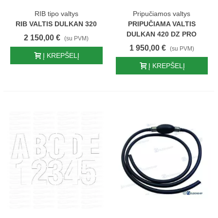
RIB tipo valtys
Pripučiamos valtys
RIB VALTIS DULKAN 320
PRIPUČIAMA VALTIS
DULKAN 420 DZ PRO
2 150,00 €
(su PVM)
1 950,00 €
(su PVM)
Į KREPŠELĮ
Į KREPŠELĮ