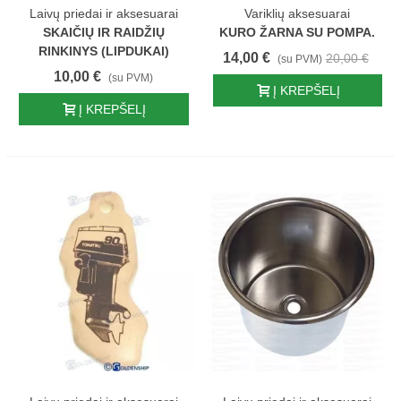
Laivų priedai ir aksesuarai
Variklių aksesuarai
SKAIČIŲ IR RAIDŽIŲ
KURO ŽARNA SU POMPA.
RINKINYS (LIPDUKAI)
14,00 €
20,00 €
(su PVM)
10,00 €
(su PVM)
Į KREPŠELĮ
Į KREPŠELĮ