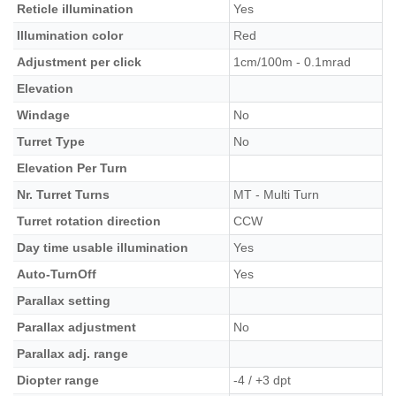
Reticle illumination
Yes
Illumination color
Red
Adjustment per click
1cm/100m - 0.1mrad
Elevation
Windage
No
Turret Type
No
Elevation Per Turn
Nr. Turret Turns
MT - Multi Turn
Turret rotation direction
CCW
Day time usable illumination
Yes
Auto-TurnOff
Yes
Parallax setting
Parallax adjustment
No
Parallax adj. range
Diopter range
-4 / +3 dpt