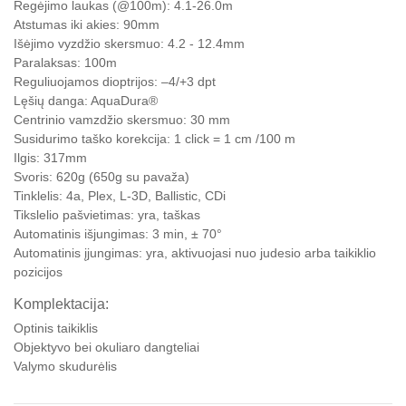
Regėjimo laukas (@100m): 4.1-26.0m
Atstumas iki akies: 90mm
Išėjimo vyzdžio skersmuo: 4.2 - 12.4mm
Paralaksas: 100m
Reguliuojamos dioptrijos: –4/+3 dpt
Lęšių danga: AquaDura®
Centrinio vamzdžio skersmuo: 30 mm
Susidurimo taško korekcija: 1 click = 1 cm /100 m
Ilgis: 317mm
Svoris: 620g (650g su pavaža)
Tinklelis: 4a, Plex, L-3D, Ballistic, CDi
Tikslelio pašvietimas: yra, taškas
Automatinis išjungimas: 3 min, ± 70°
Automatinis įjungimas: yra, aktivuojasi nuo judesio arba taikiklio
pozicijos
Komplektacija:
Optinis taikiklis
Objektyvo bei okuliaro dangteliai
Valymo skudurėlis