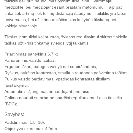
taikiklis gali būti naudojimas tykojimui/sėlinimui, varomajai
medžioklei bei medžiojant esant prastam matomumui. Taip pat
tinka tiek artimų tiek tolimų distancijų šaudymui. Taikiklis yra labai
universalus, bei užtikrina aukščiausios kokybės tikslumą bet
kokioje situacijoje.
Tikslus ir smulkiai kalibruotas, šviesos reguliavimui skirtas tinklelio
taškas užtikrins tinkamą šviesos lygį taikantis.
Priartinimas santykinis 6.7 x;
Panoraminis vaizdo laukas;
Ergonomiškas, patogus valdyti net su pirštinėmis;
Ryškus, aukštas kontrastas, smulkus raudonas pašvietimo taškas;
Puikus vaizdo perdavimas, ypatingas kontrastas tiksliam
nusitaikymui;
Automatinis išjungimas nenaudojant prietaiso;
Galima naudoti su arba be sparčiai reguliuojamo Leica tinklelio
(BDC);
Savybės:
Padidinimas: 1.5–10x
Objektyvo skersmuo: 42mm