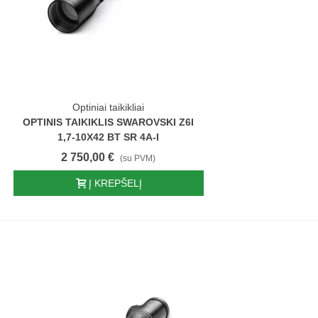
Optiniai taikikliai
OPTINIS TAIKIKLIS SWAROVSKI Z6I
1,7-10X42 BT SR 4A-I
2 750,00 €
(su PVM)
Į KREPŠELĮ