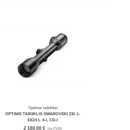
Optiniai taikikliai
OPTINIS TAIKIKLIS SWAROVSKI Z6I 1-
6X24 L 4-I, CD-I
2 180,00 €
(su PVM)