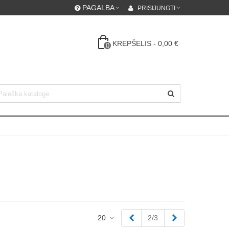
PAGALBA
PRISIJUNGTI
KREPŠELIS
-
0,00 €
0
Ankstesnis
Tęsti
20
2/3