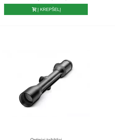
Į KREPŠELĮ
Optiniai taikikliai