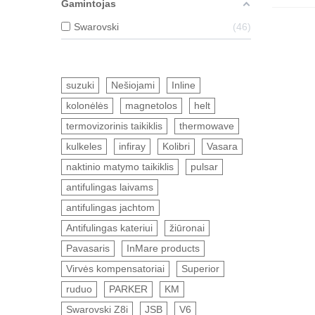
Gamintojas
Swarovski
46
suzuki
Nešiojami
Inline
kolonėlės
magnetolos
helt
termovizorinis taikiklis
thermowave
kulkeles
infiray
Kolibri
Vasara
naktinio matymo taikiklis
pulsar
antifulingas laivams
antifulingas jachtom
Antifulingas kateriui
žiūronai
Pavasaris
InMare products
Virvės kompensatoriai
Superior
ruduo
PARKER
KM
Swarovski Z8i
JSB
V6