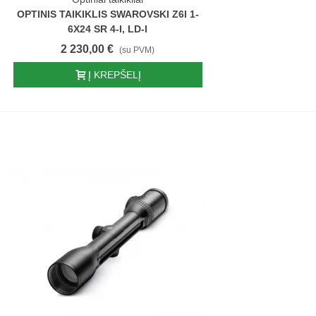
OPTINIS TAIKIKLIS SWAROVSKI Z6I 1-
6X24 SR 4-I, LD-I
2 230,00 €
(su PVM)
Į KREPŠELĮ