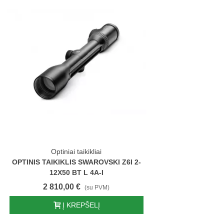
Optiniai taikikliai
OPTINIS TAIKIKLIS SWAROVSKI Z6I 2-
12X50 BT L 4A-I
2 810,00 €
(su PVM)
Į KREPŠELĮ