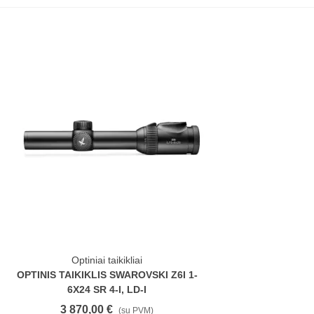
Optiniai taikikliai
OPTINIS TAIKIKLIS SWAROVSKI Z6I 1-
6X24 SR 4-I, LD-I
3 870,00 €
(su PVM)