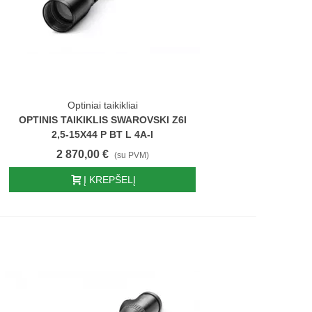
Optiniai taikikliai
OPTINIS TAIKIKLIS SWAROVSKI Z6I
2,5-15X44 P BT L 4A-I
2 870,00 €
(su PVM)
Į KREPŠELĮ