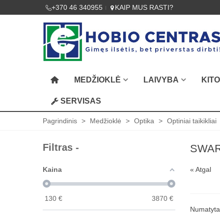
+370 46 340955
KAIP MUS RASTI?
MEDŽIOKLĖ
LAIVYBA
KIT
SERVISAS
Pagrindinis
>
Medžioklė
>
Optika
>
Optiniai taikikliai
Filtras -
SWAR
Kaina
« Atgal
130
€
3870
€
Numatyt