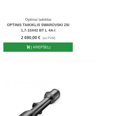
Optiniai taikikliai
OPTINIS TAIKIKLIS SWAROVSKI Z6I
1,7-10X42 BT L 4A-I
2 690,00 €
(su PVM)
Į KREPŠELĮ