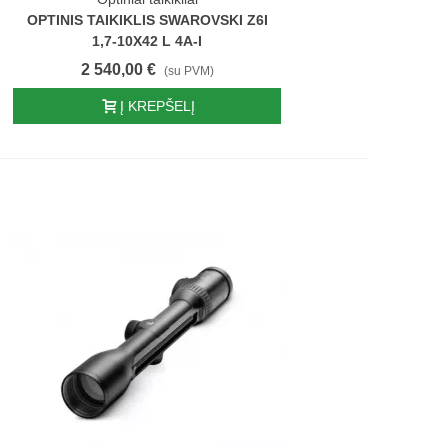
OPTINIS TAIKIKLIS SWAROVSKI Z6I
1,7-10X42 L 4A-I
2 540,00 €
(su PVM)
Į KREPŠELĮ