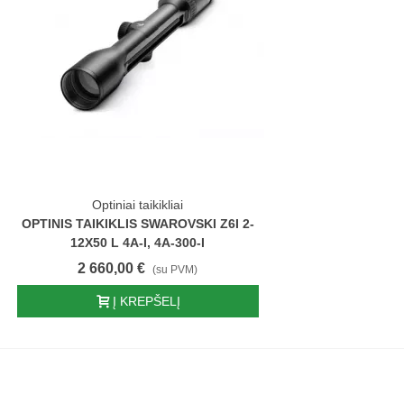
Optiniai taikikliai
OPTINIS TAIKIKLIS SWAROVSKI Z6I 2-
12X50 L 4A-I, 4A-300-I
2 660,00 €
(su PVM)
Į KREPŠELĮ