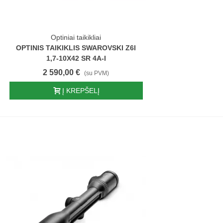
Optiniai taikikliai
OPTINIS TAIKIKLIS SWAROVSKI Z6I
1,7-10X42 SR 4A-I
2 590,00 €
(su PVM)
Į KREPŠELĮ