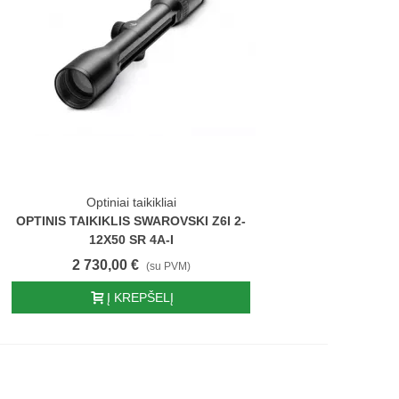
Optiniai taikikliai
OPTINIS TAIKIKLIS SWAROVSKI Z6I 2-
12X50 SR 4A-I
2 730,00 €
(su PVM)
Į KREPŠELĮ