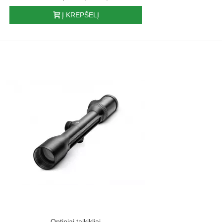
Į KREPŠELĮ
Optiniai taikikliai