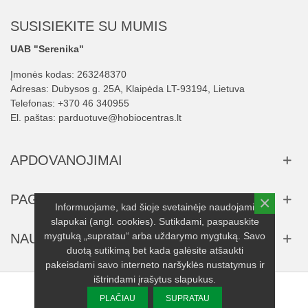
SUSISIEKITE SU MUMIS
UAB "Serenika"
Įmonės kodas: 263248370
Adresas: Dubysos g. 25A, Klaipėda LT-93194, Lietuva
Telefonas:
+370 46 340955
El. paštas:
parduotuve@hobiocentras.lt
APDOVANOJIMAI
PAGALBA
×
Informuojame, kad šioje svetainėje naudojami
slapukai (angl. cookies). Sutikdami, paspauskite
mygtuką „supratau“ arba uždarymo mygtuką. Savo
NAUJIENLAIŠKIS
duotą sutikimą bet kada galėsite atšaukti
pakeisdami savo interneto naršyklės nustatymus ir
ištrindami įrašytus slapukus.
© 2025 UAB "Serenika" visos teisės saugomos.
PLAČIAU
SUPRATAU