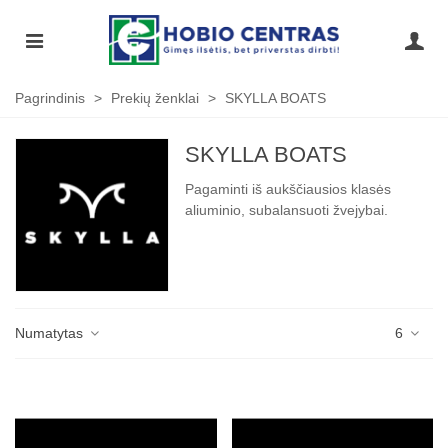
Pagrindinis
>
Prekių ženklai
>
SKYLLA BOATS
SKYLLA BOATS
Pagaminti iš aukščiausios klasės
aliuminio, subalansuoti žvejybai.
Numatytas
6