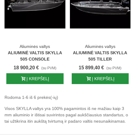
Aliuminės valtys
Aliuminės valtys
ALIUMINĖ VALTIS SKYLLA
ALIUMINĖ VALTIS SKYLLA
505 CONSOLE
505 TILLER
18 900,20 €
15 899,40 €
(su PVM)
(su PVM)
Į KREPŠELĮ
Į KREPŠELĮ
Rodoma 1-6 iš 6 prekės(-ių)
Visos SKYLLA valtys yra 100% pagamintos iš ne mažiau kaip 3
mm aliuminio ir ištisai suvirintos pagal aukščiausius standartus, o
tai užtikrina itin aukštą tvirtumą ir padaro valtis nesunaikinamas.